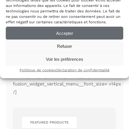
technologies telles que les cookies pour stocker et/ou accéder
visibility,large-visibility »
aux informations des appareils. Le fait de consentir à ces
fusion_display_title= »yes »
technologies nous permettra de traiter des données. Le fait de
ne pas consentir ou de retirer son consentement peut avoir un
fusion_border_size= »0″
effet négatif sur certaines caractéristiques et fonctions.
fusion_border_style= »solid »
Accepter
fusion_widget_vertical_menu__nav_type= »custo
fusion_widget_vertical_menu__nav_menu= »footer
Refuser
menu-2″
Voir les préférences
fusion_widget_vertical_menu__parent_page= »0″
fusion_widget_vertical_menu__behavior= »click »
Politique de cookies
Déclaration de confidentialité
fusion_widget_vertical_menu__layout= »left »
fusion_widget_vertical_menu__font_size= »14px »
/]
FEATURED PRODUCTS