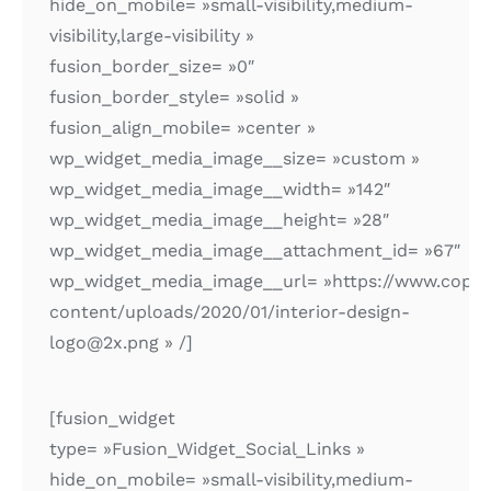
hide_on_mobile= »small-visibility,medium-
visibility,large-visibility »
fusion_border_size= »0″
fusion_border_style= »solid »
fusion_align_mobile= »center »
wp_widget_media_image__size= »custom »
wp_widget_media_image__width= »142″
wp_widget_media_image__height= »28″
wp_widget_media_image__attachment_id= »67″
wp_widget_media_image__url= »https://www.copau
content/uploads/2020/01/interior-design-
logo@2x.png » /]
[fusion_widget
type= »Fusion_Widget_Social_Links »
hide_on_mobile= »small-visibility,medium-