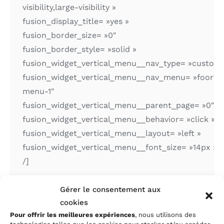
visibility,large-visibility »
fusion_display_title= »yes »
fusion_border_size= »0″
fusion_border_style= »solid »
fusion_widget_vertical_menu__nav_type= »custo
fusion_widget_vertical_menu__nav_menu= »foorte
menu-1″
fusion_widget_vertical_menu__parent_page= »0″
fusion_widget_vertical_menu__behavior= »click »
fusion_widget_vertical_menu__layout= »left »
fusion_widget_vertical_menu__font_size= »14px »
/]
[fusion_widget
Gérer le consentement aux
type= »Fusion_Widget_Vertical_Menu »
cookies
Pour offrir les meilleures expériences
, nous utilisons des
hide_on_mobile= »small-visibility,medium-